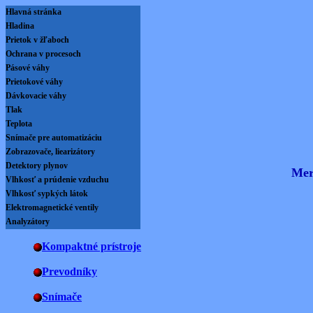
Hlavná stránka
Hladina
Prietok v žľaboch
Ochrana v procesoch
Pásové váhy
Prietokové váhy
Dávkovacie váhy
Tlak
Teplota
Snímače pre automatizáciu
Zobrazovače, liearizátory
Detektory plynov
Mer
Vlhkosť a prúdenie vzduchu
Vlhkosť sypkých látok
Elektromagnetické ventily
Analyzátory
Kompaktné prístroje
Prevodníky
Snímače